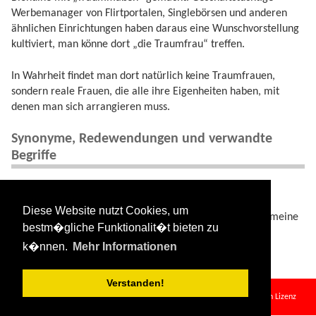
Werbemanager von Flirtportalen, Singlebörsen und anderen
ähnlichen Einrichtungen haben daraus eine Wunschvorstellung
kultiviert, man könne dort „die Traumfrau“ treffen.
In Wahrheit findet man dort natürlich keine Traumfrauen,
sondern reale Frauen, die alle ihre Eigenheiten haben, mit
denen man sich arrangieren muss.
Synonyme, Redewendungen und verwandte
Begriffe
Ähnlich: Traummann, Traumpartner.
Diese Website nutzt Cookies, um
Sinnentleerte Begriffe: „Die Traumfrau finden“, „meine
bestm�gliche Funktionalit�t bieten zu
Traumfrau finden“.
k�nnen.
Mehr Informationen
Verstanden!
traumfrau.txt
· Zuletzt geändert:
2024/08/24 13:40
von
127.0.0.1
Falls nicht anders bezeichnet, ist der Inhalt dieses Wikis unter der folgenden Lizenz
veröffentlicht:
CC Attribution-Share Alike 4.0 International