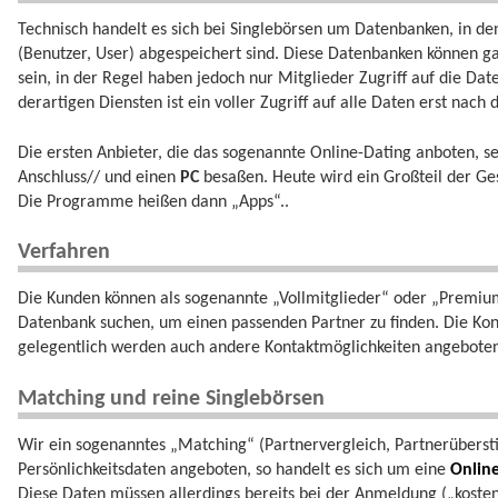
Technisch handelt es sich bei Singlebörsen um Datenbanken, in de
(Benutzer, User) abgespeichert sind. Diese Datenbanken können gan
sein, in der Regel haben jedoch nur Mitglieder Zugriff auf die Da
derartigen Diensten ist ein voller Zugriff auf alle Daten erst nac
Die ersten Anbieter, die das sogenannte Online-Dating anboten, se
Anschluss// und einen
PC
besaßen. Heute wird ein Großteil der Ge
Die Programme heißen dann „Apps“..
Verfahren
Die Kunden können als sogenannte „Vollmitglieder“ oder „Premium
Datenbank suchen, um einen passenden Partner zu finden. Die Kon
gelegentlich werden auch andere Kontaktmöglichkeiten angebote
Matching und reine Singlebörsen
Wir ein sogenanntes „Matching“ (Partnervergleich, Partnerübers
Persönlichkeitsdaten angeboten, so handelt es sich um eine
Onlin
Diese Daten müssen allerdings bereits bei der Anmeldung („koste