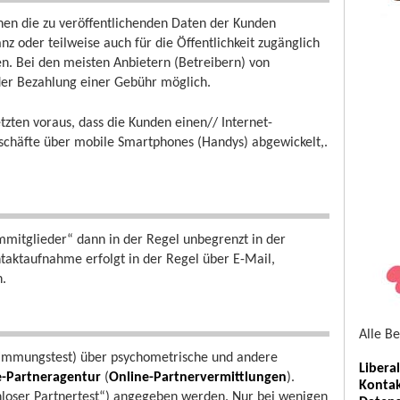
nen die zu veröffentlichenden Daten der Kunden
z oder teilweise auch für die Öffentlichkeit zugänglich
ten. Bei den meisten Anbietern (Betreibern) von
h der Bezahlung einer Gebühr möglich.
tzten voraus, dass die Kunden einen// Internet-
schäfte über mobile Smartphones (Handys) abgewickelt,.
mitglieder“ dann in der Regel unbegrenzt in der
taktaufnahme erfolgt in der Regel über E-Mail,
n.
Alle B
timmungstest) über psychometrische und andere
Libera
e-Partneragentur
(
Online-Partnervermittlungen
).
Kontak
nloser Partnertest“) angegeben werden. Nur bei wenigen