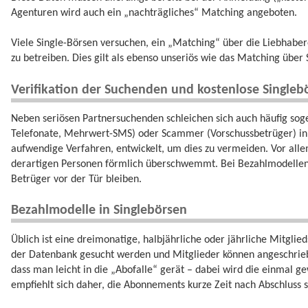
Agenturen wird auch ein „nachträgliches“ Matching angeboten.
Viele Single-Börsen versuchen, ein „Matching“ über die Liebhab
zu betreiben. Dies gilt als ebenso unseriös wie das Matching über 
Verifikation der Suchenden und kostenlose Singleb
Neben seriösen Partnersuchenden schleichen sich auch häufig sog
Telefonate, Mehrwert-SMS) oder Scammer (Vorschussbetrüger) in 
aufwendige Verfahren, entwickelt, um dies zu vermeiden. Vor all
derartigen Personen förmlich überschwemmt. Bei Bezahlmodellen
Betrüger vor der Tür bleiben.
Bezahlmodelle in Singlebörsen
Üblich ist eine dreimonatige, halbjährliche oder jährliche Mitgli
der Datenbank gesucht werden und Mitglieder können angeschriebe
dass man leicht in die „Abofalle“ gerät – dabei wird die einmal g
empfiehlt sich daher, die Abonnements kurze Zeit nach Abschluss s