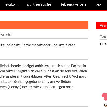
lexikon
partnersuche
lebensweisen
sex
Anm
ersuche
Too
Quel
, Freundschaft, Partnerschaft oder Ehe anzubieten.
Alleinstehende, Ledige) anbieten, um sich eine Partnerin
harakter“ ergibt sich daraus, dass an diesem virtuellen
ie Singles mit Grunddaten (Alter, Geschlecht, Wohnort,
runddaten können gegebenenfalls um Vorlieben
reien (Hobbys) bestimmte Grundhaltungen oder