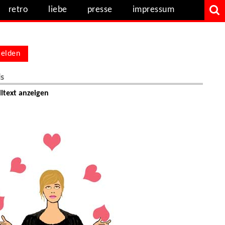
retro
liebe
presse
impressum
elden
ls
ltext anzeigen