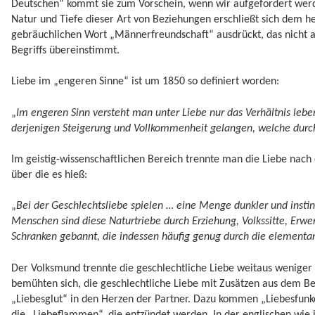
Deutschen“ kommt sie zum Vorschein, wenn wir aufgefordert werd
Natur und Tiefe dieser Art von Beziehungen erschließt sich dem 
gebräuchlichen Wort „Männerfreundschaft“ ausdrückt, das nicht 
Begriffs übereinstimmt.
Liebe im „engeren Sinne“ ist um 1850 so definiert worden:
„
Im engeren Sinn versteht man unter Liebe nur das Verhältnis lebe
derjenigen Steigerung und Vollkommenheit gelangen, welche durch 
Im geistig-wissenschaftlichen Bereich trennte man die Liebe nach
über die es hieß:
„
Bei der Geschlechtsliebe spielen … eine Menge dunkler und insti
Menschen sind diese Naturtriebe durch Erziehung, Volkssitte, Erwe
Schranken gebannt, die indessen häufig genug durch die elementa
Der Volksmund trennte die geschlechtliche Liebe weitaus weniger
bemühten sich, die geschlechtliche Liebe mit Zusätzen aus dem Be
„Liebesglut“ in den Herzen der Partner. Dazu kommen „Liebesfunke
die „Liebeflammen“, die entzündet werden. In der englischen wie i