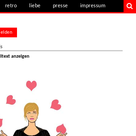
retro
liebe
presse
impressum
elden
ls
ltext anzeigen