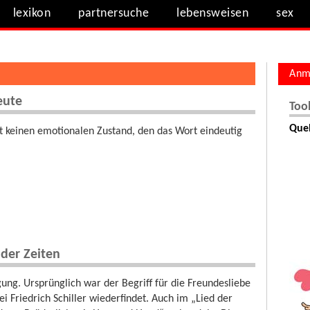
lexikon
partnersuche
lebensweisen
sex
Anm
eute
Too
Quel
ibt keinen emotionalen Zustand, den das Wort eindeutig
der Zeiten
ung. Ursprünglich war der Begriff für die Freundesliebe
ei Friedrich Schiller wiederfindet. Auch im „Lied der