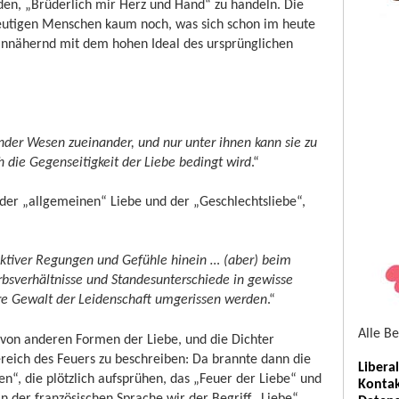
en, „Brüderlich mir Herz und Hand“ zu handeln. Die
heutigen Menschen kaum noch, was sich schon im heute
annähernd mit dem hohen Ideal des ursprünglichen
nder Wesen zueinander, und nur unter ihnen kann sie zu
die Gegenseitigkeit der Liebe bedingt wird
.“
 der „allgemeinen“ Liebe und der „Geschlechtsliebe“,
nktiver Regungen und Gefühle hinein … (aber) beim
rbsverhältnisse und Standesunterschiede in gewisse
re Gewalt der Leidenschaft umgerissen werden
.“
Alle B
 von anderen Formen der Liebe, und die Dichter
reich des Feuers zu beschreiben: Da brannte dann die
Libera
n“, die plötzlich aufsprühen, das „Feuer der Liebe“ und
Kontak
n der französischen Sprache wir der Begriff „Liebe“