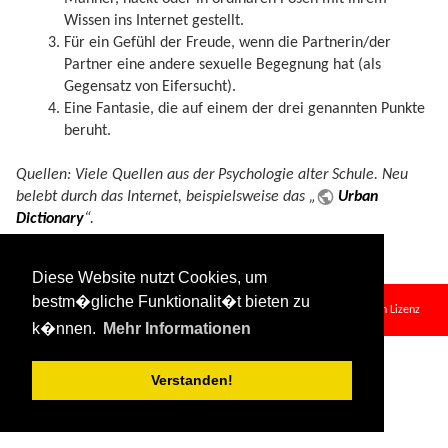
Wissen ins Internet gestellt.
Für ein Gefühl der Freude, wenn die Partnerin/der
Partner eine andere sexuelle Begegnung hat (als
Gegensatz von Eifersucht).
Eine Fantasie, die auf einem der drei genannten Punkte
beruht.
Quellen: Viele Quellen aus der Psychologie alter Schule. Neu
belebt durch das Internet, beispielsweise das „
Urban
Dictionary
“.
Diese Website nutzt Cookies, um
candaulismus.txt
· Zuletzt geändert:
2024/09/24 15:23
von
sehpferd
bestm�gliche Funktionalit�t bieten zu
Falls nicht anders bezeichnet, ist der Inhalt dieses Wikis unter der folgenden Lizenz
k�nnen.
Mehr Informationen
veröffentlicht:
CC Attribution-Share Alike 4.0 International
Verstanden!